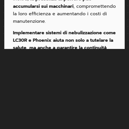
accumularsi sui macchinari
, compromettendo
la loro efficienza e aumentando i costi di
manutenzione.
Implementare sistemi di nebulizzazione come
LC30R e Phoenix aiuta non solo a tutelare la
salute, ma anche a garantire la continuità
operativa e a soddisfare le normative
ambientali vigenti.
PRECEDENTE
SUCCESSIVO
CONRAD LC30R AL LAVORO IN DISCARICA
CONRAD PHOENIX + MALEO: STOP AGLI ODORI DA TERRE DA SPAZZAMENTO