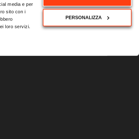
cial media e per
CONRAD PHOENIX PLUS IN
ro sito con i
PERSONALIZZA
rebbero
AZIONE AI FORI IMPERIALI
i loro servizi.
E ALL’ARCO DI
COSTANTINO
Dal controllo delle polveri al
raffrescamento urbano: il Conrad
Phoenix Plus in azione a Roma
per supportare SOS Roma
durante l'emergenza caldo.