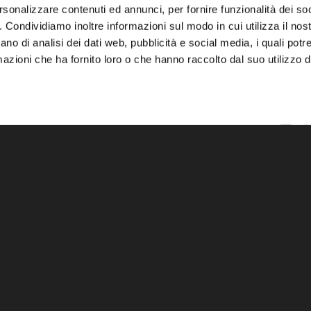
rsonalizzare contenuti ed annunci, per fornire funzionalità dei so
o. Condividiamo inoltre informazioni sul modo in cui utilizza il nost
ano di analisi dei dati web, pubblicità e social media, i quali pot
azioni che ha fornito loro o che hanno raccolto dal suo utilizzo de