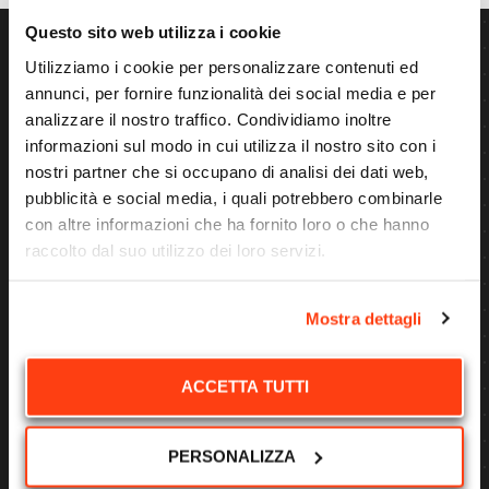
Questo sito web utilizza i cookie
Utilizziamo i cookie per personalizzare contenuti ed
annunci, per fornire funzionalità dei social media e per
analizzare il nostro traffico. Condividiamo inoltre
informazioni sul modo in cui utilizza il nostro sito con i
nostri partner che si occupano di analisi dei dati web,
pubblicità e social media, i quali potrebbero combinarle
con altre informazioni che ha fornito loro o che hanno
Questo nebulizzatore ad acqua CONRAD C62
raccolto dal suo utilizzo dei loro servizi.
è dotato di supporto a pinza su 12 metri di
altezza per neutralizzare la polvere di legno
nella zona di carico – Urbania – Italia
Mostra dettagli
ACCETTA TUTTI
PRECEDENTE
SUCCESSIVO
GESTIONE DEI RIFIUTI A FERRARA CON CONRAD C62
CONRAD C42 INSTALLATO IN UN TUNNEL IN SVIZZERA
PERSONALIZZA