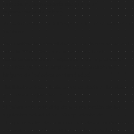
Europea, no es necesario designar a un
representante del mismo.
2.Datos de contacto del responsable de la protección
de datos
Tras verificar la aplicabilidad de las disposiciones del
artículo 37 del Reglamento, se descartó el
nombramiento de un responsable de la protección
de datos, ya que la empresa no se encuentra en
ninguno de los casos contemplados.
Finalidad del tratamiento a que se destinan los datos
y fundamento jurídico
El tratamiento está dirigido a la realización de las
siguientes actividades: - Cumplimiento de
obligaciones legales y/o contractuales, cumplimiento
de usos y costumbres, relativas a las actividades