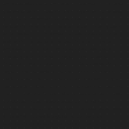
empresariales de la empresa; - Tratamiento contable
y administrativo; - Gestión de cumplimientos legales
y litigios; Cumplimientos relacionados con la
legislación vigente en materia de seguridad y salud
en el trabajo; - Cumplimientos relacionados con la
aplicación del Sistema de Gestión interno de la
empresa; - Envío de comunicaciones relativas a
ofertas y promociones; - Registro de usuarios con
fines de comercio electrónico; - Geolocalización y
registro de los parámetros de conducción de los
vehículos alquilados o cedidos en préstamo, cuyos
datos serán utilizados por el Arrendador en caso de
robo, no devolución del vehículo, accidentes u otras
conductas ilícitas relacionadas con el vehículo
alquilado o cedido en préstamo. La base legal para
el tratamiento será la siguiente: contrato de
adquisición/prestación de bienes o servicios,