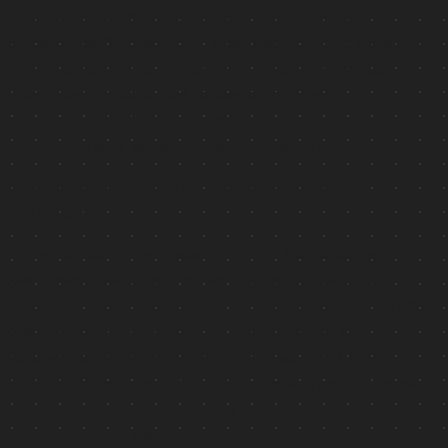
artículo 13 del Reglamento de la UE 2016/679 en lo
sucesivo el "Reglamento" y en relación con los datos
personales que le conciernen, nuestra empresa,
como responsable del tratamiento, como
consecuencia de los contratos existentes desea
proporcionarle la siguiente información.
1.
Datos de identificación del responsable del
tratamiento
El responsable del tratamiento de los datos es
Mantovana Macchedil di Rentstore srls s.a.s. con
domicilio social y operativo en Via Novellara, 1 - 46100
Mantova (MN). Los datos de contacto son los
siguientes Teléfono (+39) 391294 Fax. (+39) 0376
391307 Correo electrónico: info@macchedil.it. Tenga
en cuenta que, dado que el responsable del
tratamiento de datos está establecido en la Unión