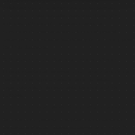
disposiciones reglamentarias; - nuestros
colaboradores en el ámbito de sus respectivas
funciones; - todas aquellas personas físicas y/o
jurídicas, públicas y/o privadas cuando la
comunicación sea necesaria o funcional para el
desempeño de nuestra actividad y en la forma y para
los fines ilustrados.
6.Transferencia de datos personales al extranjero
El responsable del tratamiento no tiene intención de
transferir datos personales a terceros países u
organizaciones internacionales fuera de la Unión
Europea.
7.Periodo de conservación de los datos personales
Se toma como parámetro el plazo de conservación
de datos a efectos fiscales actualmente en vigor (10