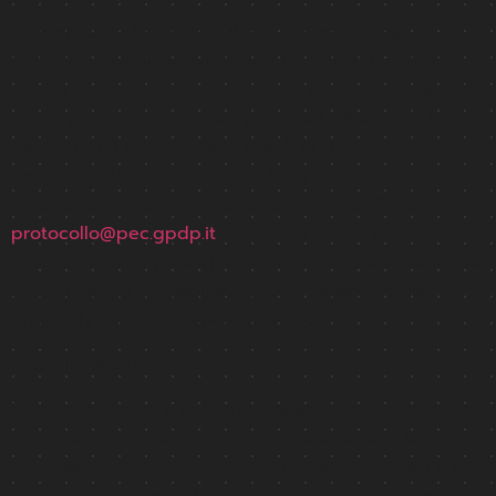
El interesado tiene derecho a presentar una
reclamación ante la Autoridad de Control, a la que
puede dirigirse en las siguientes direcciones Garante
per la protezione dei dati personali - Piazza di Monte
Citorio n. 121 00186 ROMA Fax: (+39) 06.69677.3785
Centralita telefónica: (+39) 06.696771 Correo
electrónico: garante@gpdp.it Correo certificado:
protocollo@pec.gpdp.it
. Las referencias y
procedimientos para ejercer el derecho a reclamar se
encuentran en la página web del Garante della
Privacy http://www.garanteprivacy.it.
11.Divulgación de datos personales
La comunicación y posterior tratamiento de los datos
personales es una condición necesaria para la
celebración del contrato con nuestra empresa. La no
comunicación de dichos datos dará lugar a que el