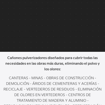
contrato no sea ejecutable.
Proceso automatizado de toma de decisiones
Los datos personales recogidos no estarán sujetos a
procesos automatizados de toma de decisiones,
incluida la elaboración de perfiles.
Cañones pulverizadores diseñados para cubrir todas las
necesidades en las obras más duras, eliminando el polvo y
los olores:
CANTERAS - MINAS - OBRAS DE CONSTRUCCIÓN -
DEMOLICIÓN - ÁRIDOS DE CEMENTERAS Y ACERÍAS -
RECICLAJE - VERTEDEROS DE RESIDUOS - ELIMINACIÓN
DE OLORES EN VERTEDEROS - CENTROS DE
TRATAMIENTO DE MADERA Y ALUMINIO -