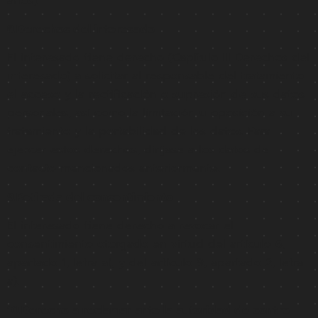
años).
8.
Derechos del interesado
El interesado tiene derecho (Capítulo III Derechos del
interesado) a solicitar al responsable del tratamiento
el acceso y la rectificación o supresión de sus datos
personales, así como la limitación u oposición a su
tratamiento y la portabilidad de los datos. Para
ejercer estos derechos, diríjase a los datos de
contacto mencionados anteriormente.
9.Retirada del consentimiento
El interesado tiene derecho a revocar el
consentimiento otorgado en virtud del artículo 6,
apartado 1, letra a), y del artículo 9, apartado 2, letra
a).
10.
Derecho a reclamar ante la autoridad de control