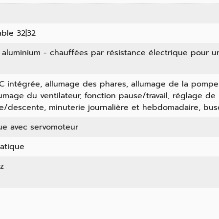
able 32|32
 aluminium - chauffées par résistance électrique pour 
LC intégrée, allumage des phares, allumage de la pompe
umage du ventilateur, fonction pause/travail, réglage de 
e/descente, minuterie journalière et hebdomadaire, buse
ue avec servomoteur
atique
z