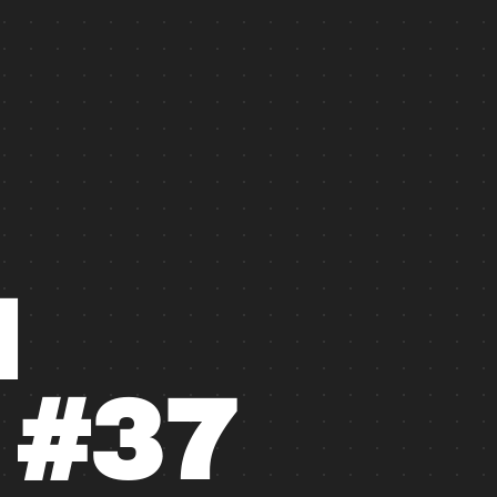
N
#37