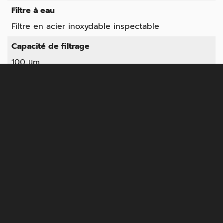
Filtre à eau
Filtre en acier inoxydable inspectable
Capacité de filtrage
100 µm
Pompe à eau incluse
Électropompe centrifuge multicellulaire verticale
auto-amorçante pour un fonctionnement par
gravité. Aucune pression d'entrée d'eau requise
Raccordement d'eau
1 ½ " - Camlock
Connexion électrique
CEE 32A 3P+N+E
Levage