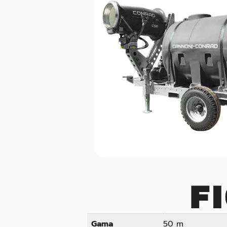
F
Gama
50 m