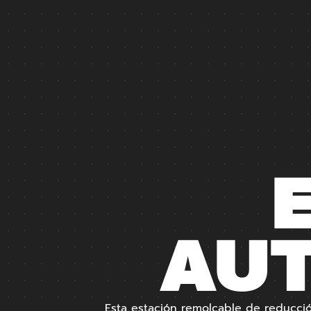
AU
Esta estación remolcable de reducc