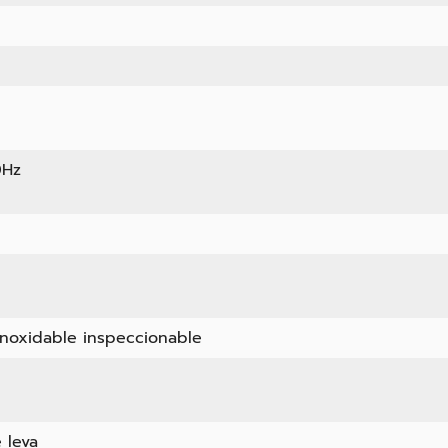
0Hz
 inoxidable inspeccionable
e leva