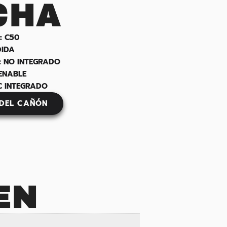
CHA
:
C50
DIDA
:
NO INTEGRADO
ENABLE
C INTEGRADO
 DEL CAÑÓN
EN