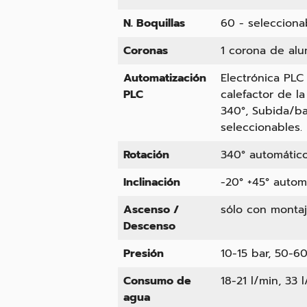
N. Boquillas
60 - seleccion
Coronas
1 corona de alu
Automatización
Electrónica PLC
PLC
calefactor de l
340°, Subida/ba
seleccionables.
Rotación
340° automátic
Inclinación
-20° +45° autom
Ascenso /
sólo con montaj
Descenso
Presión
10-15 bar, 50-6
Consumo de
18-21 l/min, 33 
agua