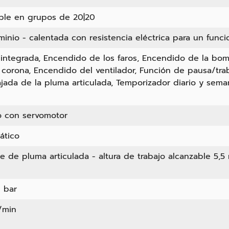
able en grupos de 20|20
minio - calentada con resistencia eléctrica para un func
 integrada, Encendido de los faros, Encendido de la b
a corona, Encendido del ventilador, Función de pausa/trab
jada de la pluma articulada, Temporizador diario y semana
o con servomotor
ático
e de pluma articulada - altura de trabajo alcanzable 5,5
0 bar
l/min