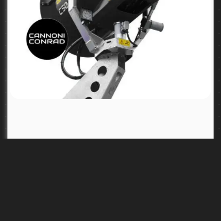
CONRAD C50
Alcance:
50 m
Presión:
10-15 bar, 50-60 bar
Rotación:
340° automático con servomotor