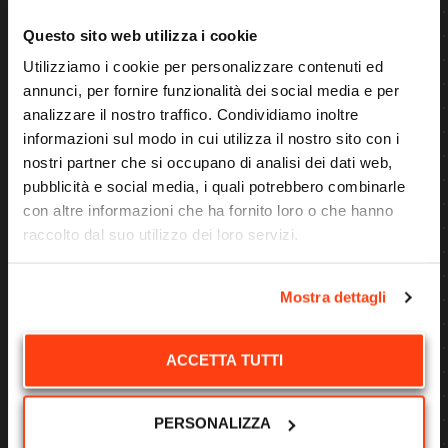
und Automatisierung.
Questo sito web utilizza i cookie
CANNONI CONRAD entwickelte und
Utilizziamo i cookie per personalizzare contenuti ed
implementierte vier effiziente und
annunci, per fornire funzionalità dei social media e per
unabhängige Staub- und
analizzare il nostro traffico. Condividiamo inoltre
Geruchsbekämpfungssysteme für
informazioni sul modo in cui utilizza il nostro sito con i
Mülldeponien in Taranto (Italien). Innerhalb
nostri partner che si occupano di analisi dei dati web,
eines Jahres übernahmen alle großen
pubblicità e social media, i quali potrebbero combinarle
italienischen Multi-Utility- und
con altre informazioni che ha fornito loro o che hanno
Abfallbehandlungsunternehmen diese
raccolto dal suo utilizzo dei loro servizi.
Systeme, um eine echte Kontrolle über Staub
und Gerüche zu haben.
Mostra dettagli
60 Meter Start einer Wassersprühkanone an
einem Gelenkarm
in einem System, das aus
ACCETTA TUTTI
einem 35 KVA-Generator und einem 8000-
Liter-Stahltank besteht. Alle Teile sind
PERSONALIZZA
speziell für die Verwendung auf